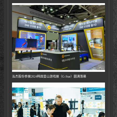
泓杰股份参展2024韩国釜山游戏展（G-Star）圆满落幕