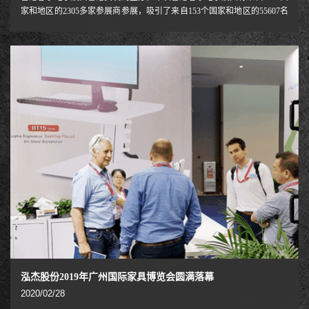
家和地区的2305多家参展商参展，吸引了来自153个国家和地区的55607名
专业观众莅临现场参观采购。展览焦点「品牌荟萃廊」，汇聚500多個知
名品牌，規模较去年增加超过一倍。国际品牌如Coby, 德赛，华阳，飞利
浦(Philips)、长虹(Changhong)均展示最新電子產品。为方便买家采购，展
会还设视听产品区、数码影像产品区、电子游戏产品区、电子制造服务区
和汽车电子及导航系统区，安防展区等十多个专业展区。泓杰股份携最新
研发设计人工工学坐
泓杰股份2019年广州国际家具博览会圆满落幕
2020/02/28