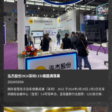
生产和销售人体工学视听周边设备及提供一体化解决方案的生产型企业，
NB已深耕行业20年，销售业务遍
泓杰股份2024深圳LED展圆满落幕
2024/03/04
国际智慧显示及系统集成展（深圳）-ISLE 于2024年2月29日-3月2日在深
圳国际会展中心（宝安）5-8号馆举办，呈现最新行业趋势：LED显示屏、
小间距、超高清、XR虚拟拍摄、裸眼3D、5G+智慧应用、LED产业链产
品、声光视讯融合余应用、系统解决方案等，为众多海内外采购商带来显
示产业精彩盛宴， NB 首次参与这次盛会。