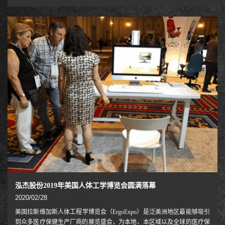
2015年9月起，每年3月在广州琶洲、9月在上海虹桥举办，有效辐射中国
经济最有活力的珠三角和长三角地区，彰显春华秋实的双城魅力。中国家
博会覆盖大家居全产业链，涵盖民用家具、饰品家纺、户外家居、办公商
用及酒店家具、家具生产设备及配件辅料等， 春秋两届共汇聚超过6000家
海内外顶尖品牌企业，共接待超过34万名专业观众，是家居行业新品发
布、商贸首选平台。NB人体工学产品与众不
泓杰股份2019年美国人体工学博览会圆满落幕
2020/02/28
美国拉斯维加斯人体工程学博览会（ErgoExpo）是泛美洲地区最能够吸引
到众多医疗保健生产厂商的展览盛会，为本地、本区域以及全球的医疗保