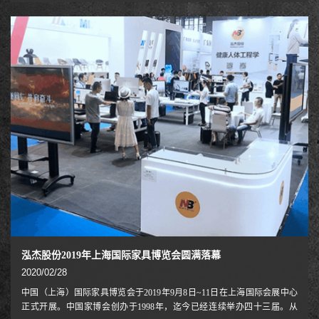
录。展会汇聚了应用在教育及培训、交通、安防、医疗、娱乐、建筑、企
业和政府部门等领域的视听技术、解决方案，展品涵盖面广，是一场娱乐
技术、显示器与屏幕、数字告示系统、多点触控显示屏等领域国际新技术
及流行趋势的高端汇演。ISE不仅吸引大量观众入场参观，观众的专业程
度更让人侧目，这才是ISE获得成功的主要原因。事实
泓杰股份2019年上海国际家具博览会圆满落幕
2020/02/28
中国（上海）国际家具博览会于2019年9月8日~11日在上海国际会展中心
正式开展。中国家博会创办于1998年，迄今已经连续举办四十三届。从