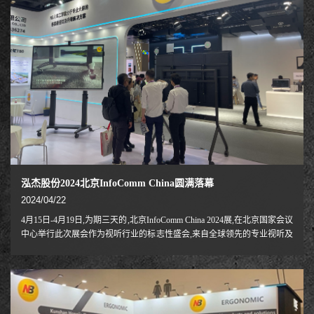
泓杰股份2024北京InfoComm China圆满落幕
2024/04/22
4月15日-4月19日,为期三天的,北京InfoComm China 2024展,在北京国家会议
中心举行此次展会作为视听行业的标志性盛会,来自全球领先的专业视听及
集成体验领域的制造商、服务商及技术创新者,充分利用这一展览平台,与
广大用户携手共进,一同探寻最前沿、最具创新性的专业视听及集成体验技
术和解决方案。NB作为一家专注于研发、生产和销售人体工学视听周边
设备及提供一体化解决方案的生产型企业，NB已深耕行业20年，销售业
务遍及50多个国家和地区，NB品牌积极参加此次展会 展示新型电动推车