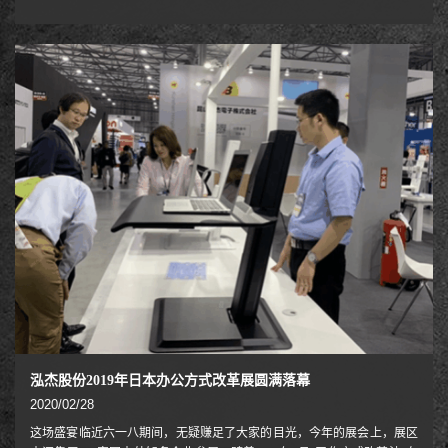
健供应商，提供了一个在美洲最有发展前景以及高速增长的国际及地区进
一步拓展其商机的绝好契机。由LRP主办的人体工程学博览会，每年在美
国拉斯维加斯为业内人士奉上集行业信息，聚买家精华，嗅商贸气息的行
业大餐。ErgoExpo博览会涵盖了人体工程学、医疗康复保健、医药安全用
品三大主题。 第二十三届美国拉斯维加斯人体工程学博览会将于8月
20日至22日在美国拉斯维加斯隆重开幕
泓杰股份2019年日本办公方式改革展圆满落幕
2020/02/28
这场盛宴临近六一八期间，无疑赚足了大家的目光，今年的展会上，展区