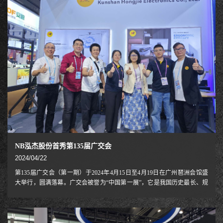
NB泓杰股份首秀第135届广交会
2024/04/22
第135届广交会（第一期）于2024年4月15日至4月19日在广州琶洲会馆盛
大举行，圆满落幕。广交会被誉为“中国第一展”，它是我国历史最长、规
模最大的综合性国际贸易盛会，也是我国对外贸易的“晴雨表”和“风向
标”。这次广交会到会人数创历史新高，来自全球212个国家和地区的
125440名境外采购商线下参会，比上届同期增长23.2%。这是NB 泓杰股份
第一次参加广交会，可谓旗开得胜，收获满满。1.作为一家专注于研发、