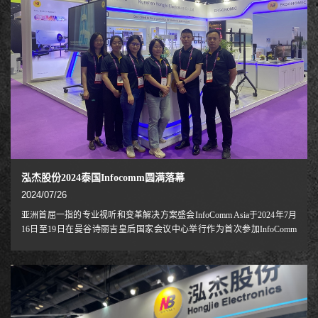
泓杰股份2024泰国Infocomm圆满落幕
2024/07/26
亚洲首屈一指的专业视听和变革解决方案盛会InfoComm Asia于2024年7月
16日至19日在曼谷诗丽吉皇后国家会议中心举行作为首次参加InfoComm
Asia的参展商，NB泓杰股份隆重推出了新开发的符合人体工程学的电动电
视推车和游戏显示器支架, 吸引与会者的充分关注，并得到广泛好评在展
会期间，所有参观者都对我们的新产品表现出了极大的兴趣，所有团队成
员都通过现场演示进行了专业的介绍和推荐，特别是游戏显示器支架，因
提高了游戏过程中的舒适性和体验感而受到了高度的好评