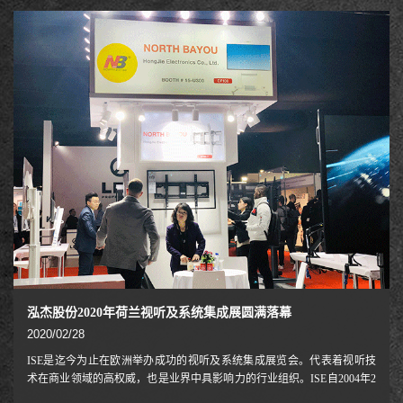
太地区备受期待的专业视听和创新技术展，本次展览将汇集400个国内外
领先品牌，展示创新产品、解决方案和综合体验技术，为企业家带来更有
意义的未来，寻求创新和转型的商业领袖和专业视听/IT专业人士。01与传
统的视听支架相比，今年的NB展位更专注于打造“电气化智能”解决方案，
为参展商带来了全新的体验。在展会上，我
泓杰股份2020年荷兰视听及系统集成展圆满落幕
2020/02/28
ISE是迄今为止在欧洲举办成功的视听及系统集成展览会。代表着视听技
术在商业领域的高权威，也是业界中具影响力的行业组织。ISE自2004年2
月在瑞士日内瓦的第一次成功举办后，每年的参展商及观众都创下新的记