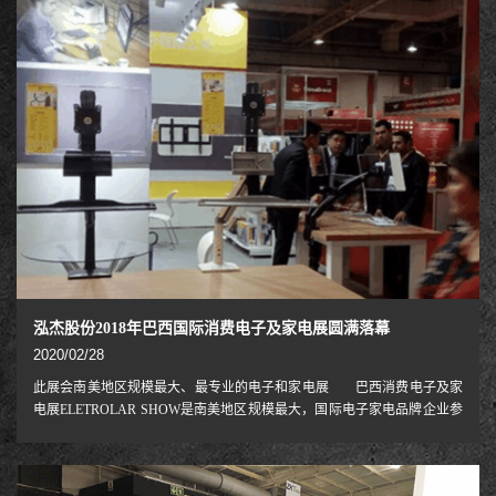
体工程学桌面显示器气缸类支架产品，人体工学移动视频会议推车，人体
工学多功能电视挂架，重型壁挂架，引发围观，咨询络绎不
泓杰股份2018年巴西国际消费电子及家电展圆满落幕
2020/02/28
此展会南美地区规模最大、最专业的电子和家电展 巴西消费电子及家
电展ELETROLAR SHOW是南美地区规模最大，国际电子家电品牌企业参
展最多、最与业的电子和家电展。已经连续举办了13届。2015年首次对中
国企业开放，吸引了来自巴西本地、美国、巴拉圭、阿根廷、智利、秘鲁
等7个国家的7000多名与业观众到会洽谈采购，展会取得了良好的效果。