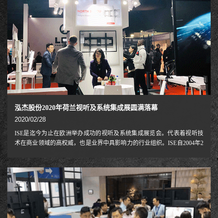
泓杰股份2020年荷兰视听及系统集成展圆满落幕
2020/02/28
ISE是迄今为止在欧洲举办成功的视听及系统集成展览会。代表着视听技
术在商业领域的高权威，也是业界中具影响力的行业组织。ISE自2004年2
月在瑞士日内瓦的第一次成功举办后，每年的参展商及观众都创下新的记
录。展会汇聚了应用在教育及培训、交通、安防、医疗、娱乐、建筑、企
业和政府部门等领域的视听技术、解决方案，展品涵盖面广，是一场娱乐
技术、显示器与屏幕、数字告示系统、多点触控显示屏等领域国际新技术
及流行趋势的高端汇演。ISE不仅吸引大量观众入场参观，观众的专业程
度更让人侧目，这才是ISE获得成功的主要原因。事实