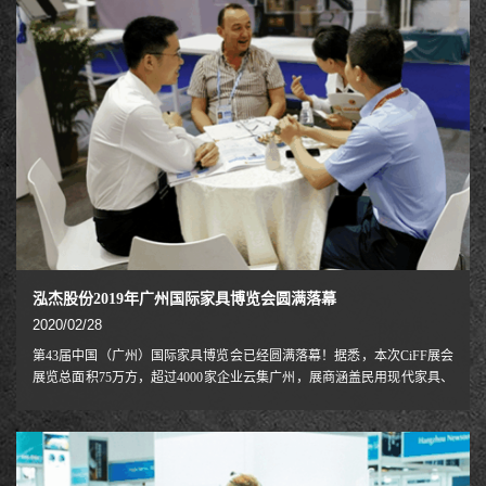
研发设计人工工学坐
泓杰股份2019年广州国际家具博览会圆满落幕
2020/02/28
第43届中国（广州）国际家具博览会已经圆满落幕！据悉，本次CiFF展会
展览总面积75万方，超过4000家企业云集广州，展商涵盖民用现代家具、
民用古典家具、饰品家纺、户外家居、办公商用及酒店家具、家具生产设
备及配件辅料、家居设计等全题材全产业链，成为引领中国家居家具业健
康发展、拉动全球家居家具业持续增长的航母旗舰。作为人体工学支架技
术的引领者，NB携全新一代黑科技产品，亮相南丰国际会展中心。坐站