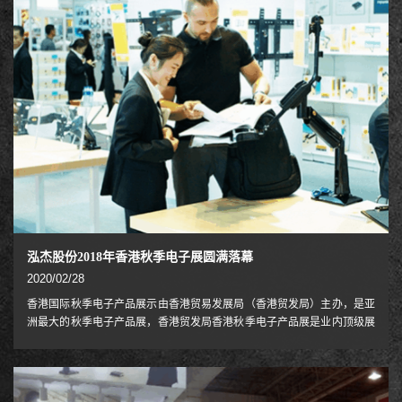
交替办公，已成为一种趋势，而如何通过办公家具的优化设计，给职场人
带来健康，这是NB一直思索的问题。带着这样的思索，
泓杰股份2018年香港秋季电子展圆满落幕
2020/02/28
香港国际秋季电子产品展示由香港贸易发展局（香港贸发局）主办，是亚
洲最大的秋季电子产品展，香港贸发局香港秋季电子产品展是业内顶级展
览盛会，是参展商接通全球业务的最佳平台。各式各样的电子产品，包
括：穿戴式电子产品、3D打印、连网家居、无人操控技术、视听产品、品
牌电子、环保节能、i-World、包装及设计、导航系统、创新发明、电讯设
备和检测及认证服务等一应俱全。 此次展会上我司泓杰股份将重点展示人