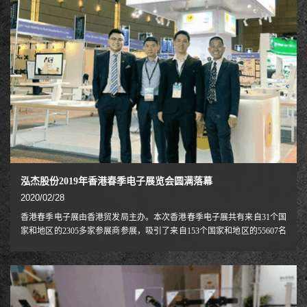
泓杰股份2019年香港春季电子展览会圆满落幕
2020/02/28
香港春季电子展由香港贸发局主办。本次香港春季电子展共有来自31个国
家和地区的2305多家参展商参展，吸引了来自153个国家和地区的55607名
专业观众莅临现场参观采购。展览焦点「品牌荟萃廊」，汇聚500多個知
名品牌，規模较去年增加超过一倍。国际品牌如Coby, 德赛，华阳，飞利
浦(Philips)、长虹(Changhong)均展示最新電子產品。为方便买家采购，展
会还设视听产品区、数码影像产品区、电子游戏产品区、电子制造服务区
和汽车电子及导航系统区，安防展区等十多个专业展区。泓杰股份携最新