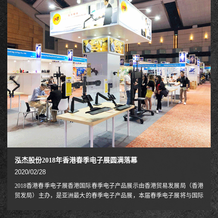
老客户的也业务合作和开发提供了强有力的支持。此次展会上我司泓杰股
份将重点展示人体工程学桌面显示器气缸类支架与落地移动视频会议推
车。显示器气缸类支架完美诠释办公人体工学，缓解办公职业病。落地移
动会议推车展示全新的视频会议体验
泓杰股份2018年香港春季电子展圆满落幕
2020/02/28
2018香港春季电子展香港国际春季电子产品展示由香港贸易发展局（香港
贸发局）主办，是亚洲最大的春季电子产品展，本届春季电子展将与国际
资讯科技博览会览会同期举行。香港贸发局香港春季电子产品展是业内顶
级展览盛会，是参展商接通全球业务的最佳平台。各式各样的电子产品，