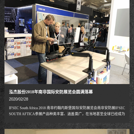
EletrolarShow是企业开拓巴西电子和家电市场首选的最佳展会。2018年商
务部将继续利用该展平台举办中国品牌商品拉美展，开拨付款对展会进行
宣传和推广，支持企业开拓
泓杰股份2018年南非国际安防展览会圆满落幕
2020/02/28
IFSEC South Africa 2018 南非约翰内斯堡国际安防展览会南非安防展IFSEC
SOUTH AFTICA参展产品种类丰富、涵盖面广，在当地甚至全球已经成为
了一个安防业展览会的典范，并且成为高层采购决策者广泛搜集一流合作
伙伴的一个重要之地。该展通过了国际展览联盟认证（UFI），是南非安
防产品行业中采购商选购设备、了解国内外安防设备及相关产品发展趋势