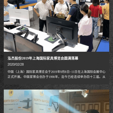
泓杰股份2019年上海国际家具博览会圆满落幕
2020/02/28
中国（上海）国际家具博览会于2019年9月8日~11日在上海国际会展中心
正式开展。中国家博会创办于1998年，迄今已经连续举办四十三届。从
2015年9月起，每年3月在广州琶洲、9月在上海虹桥举办，有效辐射中国
经济最有活力的珠三角和长三角地区，彰显春华秋实的双城魅力。中国家
博会覆盖大家居全产业链，涵盖民用家具、饰品家纺、户外家居、办公商
用及酒店家具、家具生产设备及配件辅料等， 春秋两届共汇聚超过6000家
海内外顶尖品牌企业，共接待超过34万名专业观众，是家居行业新品发
布、商贸首选平台。NB人体工学产品与众不